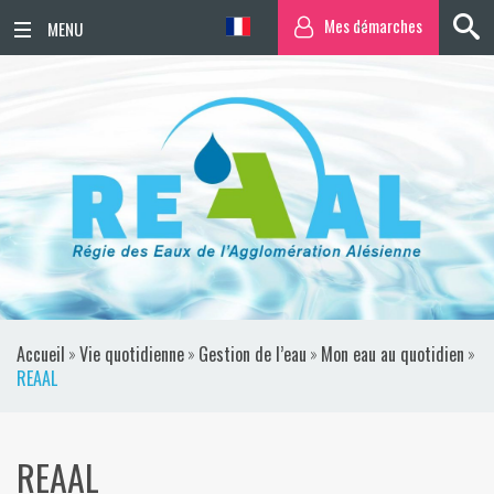
Mes démarches
ACCUEIL
ACTUALITÉS
AGENDA
TERRITOIRE
VIE QUOTIDIENNE
Accueil
»
Vie quotidienne
»
Gestion de l’eau
»
Mon eau au quotidien
»
SORTIR / BOUGER
REAAL
PUBLICATIONS
REAAL
ESPACE PRESSE