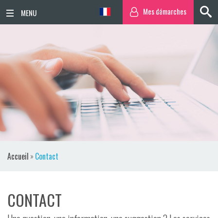
Mes démarches
ACCUEIL
ACTUALITÉS
AGENDA
TERRITOIRE
VIE QUOTIDIENNE
Accueil
»
Contact
SORTIR / BOUGER
PUBLICATIONS
CONTACT
ESPACE PRESSE