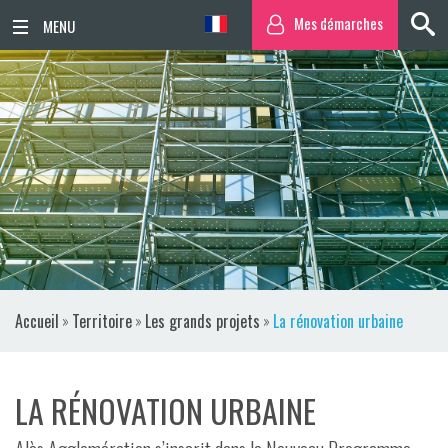
Mes démarches
ACCUEIL
ACTUALITÉS
AGENDA
TERRITOIRE
VIE QUOTIDIENNE
Accueil
»
Territoire
»
Les grands projets
»
La rénovation urbaine
SORTIR / BOUGER
PUBLICATIONS
LA RÉNOVATION URBAINE
ESPACE PRESSE