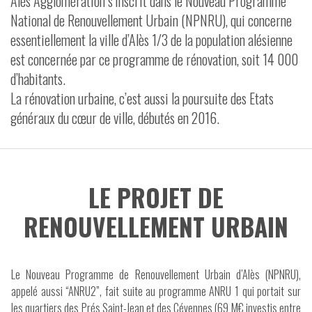
Alès Agglomération s’inscrit dans le Nouveau Programme
National de Renouvellement Urbain (NPNRU), qui concerne
VIDÉOS
essentiellement la ville d’Alès 1/3 de la population alésienne
CONTACT
est concernée par ce programme de rénovation, soit 14 000
d’habitants.
La rénovation urbaine, c’est aussi la poursuite des Etats
généraux du cœur de ville, débutés en 2016.
LE PROJET DE
RENOUVELLEMENT URBAIN
Le Nouveau Programme de Renouvellement Urbain d’Alès (NPNRU),
appelé aussi “ANRU2”, fait suite au programme ANRU 1 qui portait sur
les quartiers des Prés Saint-Jean et des Cévennes (69 M€ investis entre