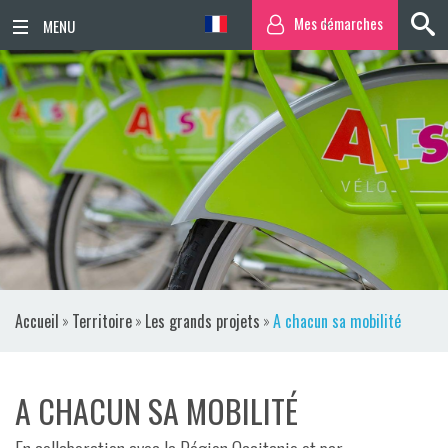
Mes démarches
ACCUEIL
ACTUALITÉS
AGENDA
TERRITOIRE
VIE QUOTIDIENNE
Accueil
»
Territoire
»
Les grands projets
»
A chacun sa mobilité
SORTIR / BOUGER
PUBLICATIONS
A CHACUN SA MOBILITÉ
ESPACE PRESSE