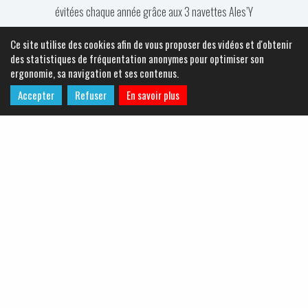
évitées chaque année grâce aux 3 navettes Ales’Y
Ce site utilise des cookies afin de vous proposer des vidéos et d'obtenir
des statistiques de fréquentation anonymes pour optimiser son
ergonomie, sa navigation et ses contenus.
Accepter
Refuser
En savoir plus
138
lignes de bus ur le territoire
d’Alès Agglomération (desservant 85 communes)