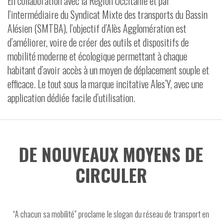
En collaboration avec la Région Occitanie et par
l’intermédiaire du Syndicat Mixte des transports du Bassin
VIDÉOS
Alésien (SMTBA), l’objectif d’Alès Agglomération est
CONTACT
d’améliorer, voire de créer des outils et dispositifs de
mobilité moderne et écologique permettant à chaque
habitant d’avoir accès à un moyen de déplacement souple et
efficace. Le tout sous la marque incitative Ales’Y, avec une
application dédiée facile d’utilisation.
DE NOUVEAUX MOYENS DE
CIRCULER
“A chacun sa mobilité” proclame le slogan du réseau de transport en