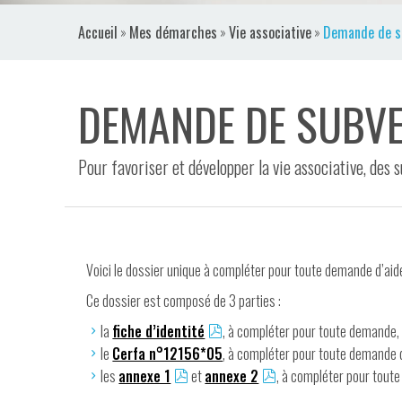
VIDÉOS
Accueil
»
Mes démarches
»
Vie associative
»
Demande de s
CONTACT
DEMANDE DE SUBV
Pour favoriser et développer la vie associative, des
Voici le dossier unique à compléter pour toute demande d’aide
Ce dossier est composé de 3 parties :
la
fiche d’identité
, à compléter pour toute demande,
le
Cerfa n°12156*05
, à compléter pour toute demande d
les
annexe 1
et
annexe 2
, à compléter pour tout