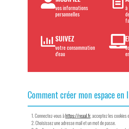
vos informations
à 
personnelles
d
f
SUIVEZ
E
votre consommation
v
d'eau
en
Comment créer mon espace en l
Connectez-vous à
https://reaal.fr
, acceptez les cookies e
Choisissez une adresse mail et un mot de passe.