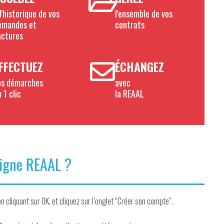
l'historique de vos
l'ensemble de vos
emandes et
contrats
actures
FFECTUEZ
ÉCHANGEZ
os démarches
avec
 1 clic
la REAAL
igne REAAL ?
n cliquant sur OK, et cliquez sur l’onglet “Créer son compte”.