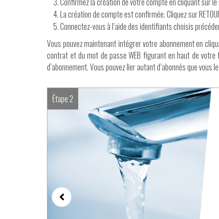
Confirmez la création de votre compte en cliquant sur le 
La création de compte est confirmée. Cliquez sur RETOU
Connectez-vous à l’aide des identifiants choisis précé
Vous pouvez maintenant intégrer votre abonnement en cliqua
contrat et du mot de passe WEB figurant en haut de votre 
d’abonnement. Vous pouvez lier autant d’abonnés que vous le
Étape 6
Étape 1
Étape 2
Étape 3
Étape 4
Étape 5
Étape 6
Étape 1