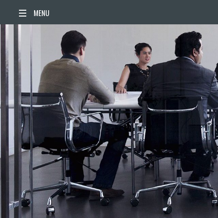
ACCUEIL
ACTUALITÉS
AGENDA
TERRITOIRE
VIE QUOTIDIENNE
SORTIR / BOUGER
PUBLICATIONS
ESPACE PRESSE