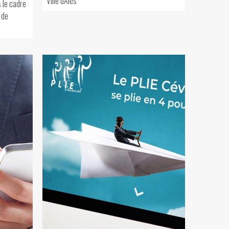
Ville d'Alès
 le cadre
 de