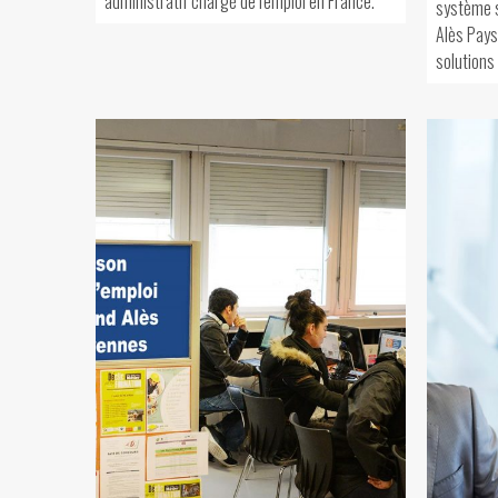
administratif chargé de l'emploi en France.
système s
Alès Pays
solutions