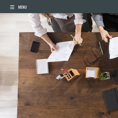
ACCUEIL
ACTUALITÉS
AGENDA
TERRITOIRE
VIE QUOTIDIENNE
SORTIR / BOUGER
PUBLICATIONS
ESPACE PRESSE