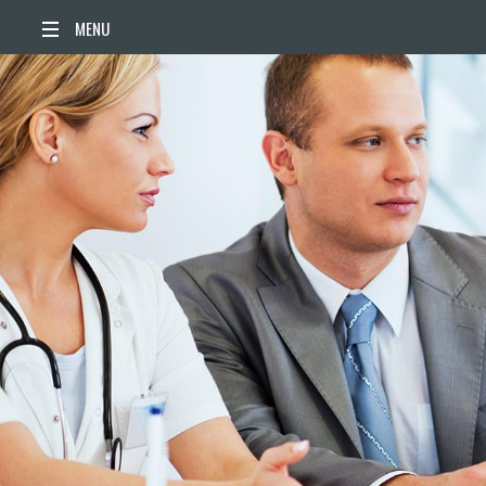
ACCUEIL
ACTUALITÉS
AGENDA
TERRITOIRE
VIE QUOTIDIENNE
SORTIR / BOUGER
PUBLICATIONS
ESPACE PRESSE