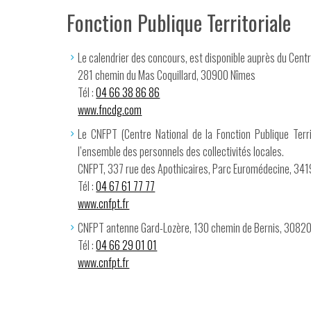
Fonction Publique Territoriale
Le calendrier des concours, est disponible auprès du Cent
281 chemin du Mas Coquillard, 30900 Nîmes
Tél :
04 66 38 86 86
www.fncdg.com
Le CNFPT (Centre National de la Fonction Publique Terri
l’ensemble des personnels des collectivités locales.
CNFPT, 337 rue des Apothicaires, Parc Euromédecine, 341
Tél :
04 67 61 77 77
www.cnfpt.fr
CNFPT antenne Gard-Lozère, 130 chemin de Bernis, 30820
Tél :
04 66 29 01 01
www.cnfpt.fr