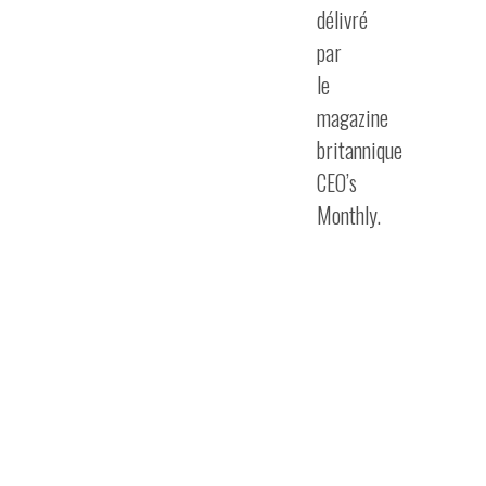
délivré
par
le
magazine
britannique
CEO’s
Monthly.