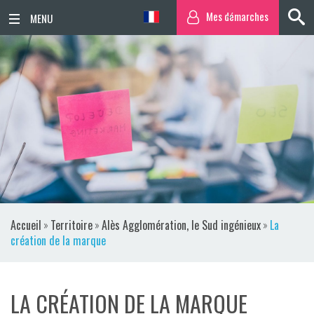
Mes démarches
ACCUEIL
ACTUALITÉS
AGENDA
TERRITOIRE
VIE QUOTIDIENNE
Accueil
»
Territoire
»
Alès Agglomération, le Sud ingénieux
»
La
SORTIR / BOUGER
création de la marque
PUBLICATIONS
LA CRÉATION DE LA MARQUE
ESPACE PRESSE