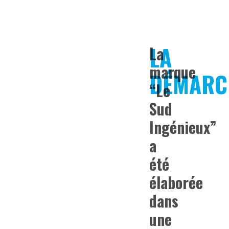
LA
La
marque
DÉMARC
“Le
Sud
Ingénieux”
a
été
élaborée
dans
une