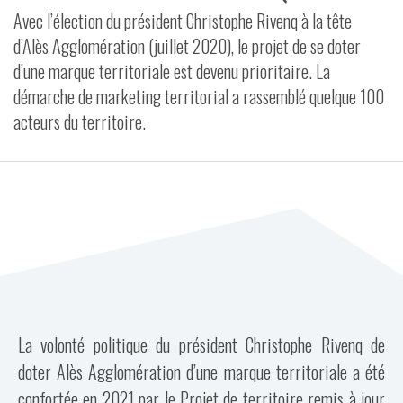
Avec l’élection du président Christophe Rivenq à la tête
VIDÉOS
d’Alès Agglomération (juillet 2020), le projet de se doter
d’une marque territoriale est devenu prioritaire. La
CONTACT
démarche de marketing territorial a rassemblé quelque 100
acteurs du territoire.
La volonté politique du président Christophe Rivenq de
doter Alès Agglomération d’une marque territoriale a été
confortée en 2021 par le Projet de territoire remis à jour