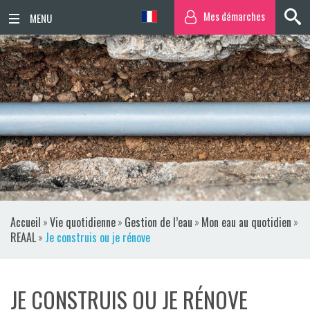
Mes démarches
ACCUEIL
ACTUALITÉS
AGENDA
TERRITOIRE
VIE QUOTIDIENNE
Accueil
»
Vie quotidienne
»
Gestion de l’eau
»
Mon eau au quotidien
»
SORTIR / BOUGER
REAAL
»
Je construis ou je rénove
PUBLICATIONS
JE CONSTRUIS OU JE RÉNOVE
ESPACE PRESSE