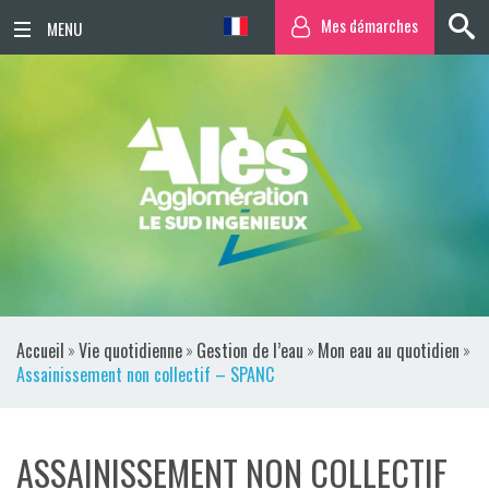
Mes démarches
ACCUEIL
ACTUALITÉS
AGENDA
TERRITOIRE
VIE QUOTIDIENNE
Accueil
»
Vie quotidienne
»
Gestion de l’eau
»
Mon eau au quotidien
»
SORTIR / BOUGER
Assainissement non collectif – SPANC
PUBLICATIONS
ASSAINISSEMENT NON COLLECTIF
ESPACE PRESSE