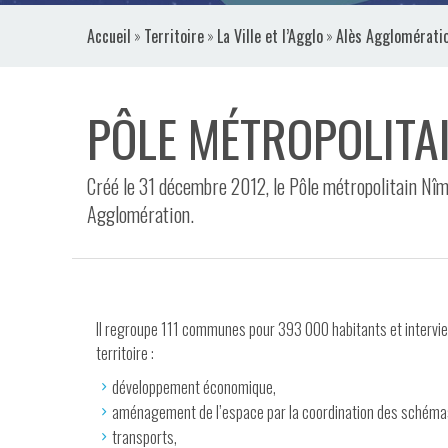
VIDÉOS
Accueil
»
Territoire
»
La Ville et l’Agglo
»
Alès Agglomérati
CONTACT
PÔLE MÉTROPOLITA
Créé le 31 décembre 2012, le Pôle métropolitain Nîm
Agglomération.
Il regroupe 111 communes pour 393 000 habitants et intervi
territoire :
développement économique,
aménagement de l’espace par la coordination des schémas 
transports,