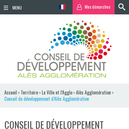
Mes démarches
ACCUEIL
ACTUALITÉS
AGENDA
TERRITOIRE
VIE QUOTIDIENNE
Accueil
»
Territoire
»
La Ville et l’Agglo
»
Alès Agglomération
»
SORTIR / BOUGER
Conseil de développement d’Alès Agglomération
PUBLICATIONS
CONSEIL DE DÉVELOPPEMENT
ESPACE PRESSE