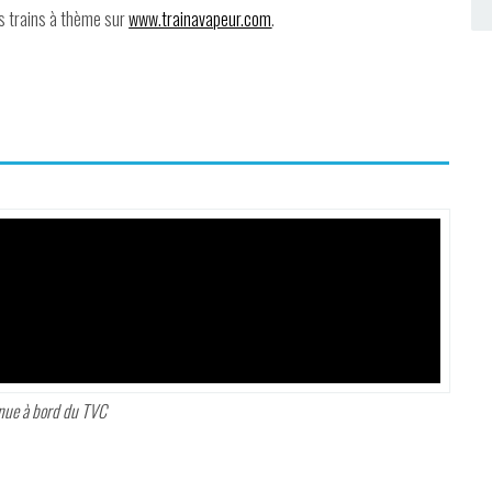
s trains à thème sur
www.trainavapeur.com
.
nue à bord du TVC