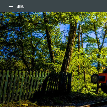
ACCUEIL
ACTUALITÉS
AGENDA
TERRITOIRE
VIE QUOTIDIENNE
SORTIR / BOUGER
PUBLICATIONS
ESPACE PRESSE