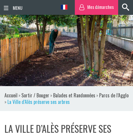
Mes démarches
ACCUEIL
ACTUALITÉS
AGENDA
TERRITOIRE
VIE QUOTIDIENNE
Accueil
»
Sortir / Bouger
»
Balades et Randonnées
»
Parcs de l’Agglo
SORTIR / BOUGER
»
La Ville d’Alès préserve ses arbres
PUBLICATIONS
LA VILLE D’ALÈS PRÉSERVE SES
ESPACE PRESSE