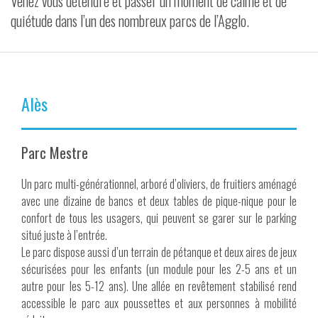
Venez vous détendre et passer un moment de calme et de
quiétude dans l’un des nombreux parcs de l’Agglo.
VIDÉOS
CONTACT
Alès
Parc Mestre
Un parc multi-générationnel, arboré d’oliviers, de fruitiers aménagé
avec une dizaine de bancs et deux tables de pique-nique pour le
confort de tous les usagers, qui peuvent se garer sur le parking
situé juste à l’entrée.
Le parc dispose aussi d’un terrain de pétanque et deux aires de jeux
sécurisées pour les enfants (un module pour les 2-5 ans et un
autre pour les 5-12 ans). Une allée en revêtement stabilisé rend
accessible le parc aux poussettes et aux personnes à mobilité