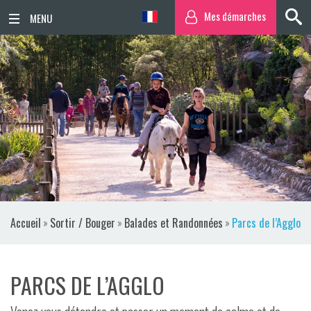
Mes démarches
ACCUEIL
ACTUALITÉS
AGENDA
TERRITOIRE
VIE QUOTIDIENNE
Accueil
»
Sortir / Bouger
»
Balades et Randonnées
»
Parcs de l’Agglo
SORTIR / BOUGER
PUBLICATIONS
PARCS DE L’AGGLO
ESPACE PRESSE