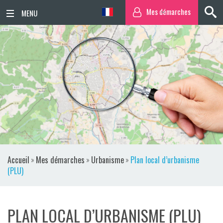
Mes démarches
ACCUEIL
ACTUALITÉS
AGENDA
TERRITOIRE
VIE QUOTIDIENNE
Accueil
»
Mes démarches
»
Urbanisme
»
Plan local d’urbanisme
SORTIR / BOUGER
(PLU)
PUBLICATIONS
PLAN LOCAL D’URBANISME (PLU)
ESPACE PRESSE