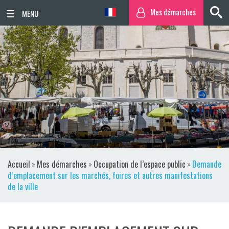
Mes démarches
ACCUEIL
ACTUALITÉS
AGENDA
TERRITOIRE
VIE QUOTIDIENNE
Accueil
»
Mes démarches
»
Occupation de l’espace public
»
Demande
SORTIR / BOUGER
d’emplacement sur les marchés, foires et autres manifestations
de la ville
PUBLICATIONS
ESPACE PRESSE