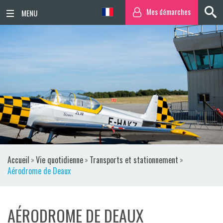
Mes démarches
ACCUEIL
ACTUALITÉS
AGENDA
TERRITOIRE
VIE QUOTIDIENNE
Accueil
»
Vie quotidienne
»
Transports et stationnement
»
SORTIR / BOUGER
Aérodrome de Deaux
PUBLICATIONS
AÉRODROME DE DEAUX
ESPACE PRESSE