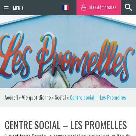
Mes démarches
ACCUEIL
ACTUALITÉS
AGENDA
TERRITOIRE
VIE QUOTIDIENNE
Accueil
»
Vie quotidienne
»
Social
»
Centre social – Les Promelles
SORTIR / BOUGER
PUBLICATIONS
CENTRE SOCIAL – LES PROMELLES
ESPACE PRESSE