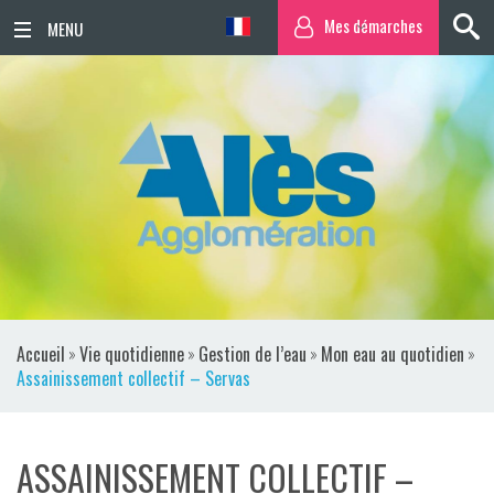
Mes démarches
ACCUEIL
ACTUALITÉS
AGENDA
TERRITOIRE
VIE QUOTIDIENNE
Accueil
»
Vie quotidienne
»
Gestion de l’eau
»
Mon eau au quotidien
»
SORTIR / BOUGER
Assainissement collectif – Servas
PUBLICATIONS
ASSAINISSEMENT COLLECTIF –
ESPACE PRESSE