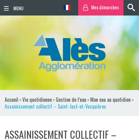
Mes démarches
ACCUEIL
ACTUALITÉS
AGENDA
TERRITOIRE
VIE QUOTIDIENNE
Accueil
»
Vie quotidienne
»
Gestion de l’eau
»
Mon eau au quotidien
»
SORTIR / BOUGER
Assainissement collectif – Saint-Just-et-Vacquières
PUBLICATIONS
ASSAINISSEMENT COLLECTIF –
ESPACE PRESSE