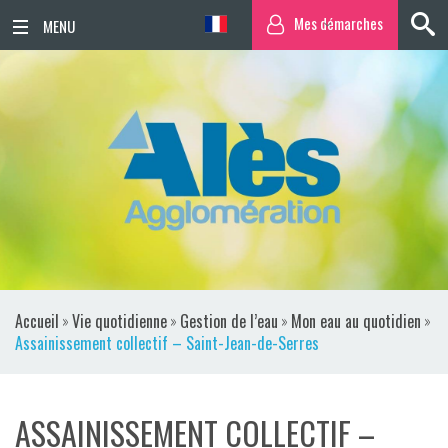
Mes démarches
ACCUEIL
ACTUALITÉS
AGENDA
TERRITOIRE
VIE QUOTIDIENNE
Accueil
»
Vie quotidienne
»
Gestion de l’eau
»
Mon eau au quotidien
»
SORTIR / BOUGER
Assainissement collectif – Saint-Jean-de-Serres
PUBLICATIONS
ASSAINISSEMENT COLLECTIF –
ESPACE PRESSE