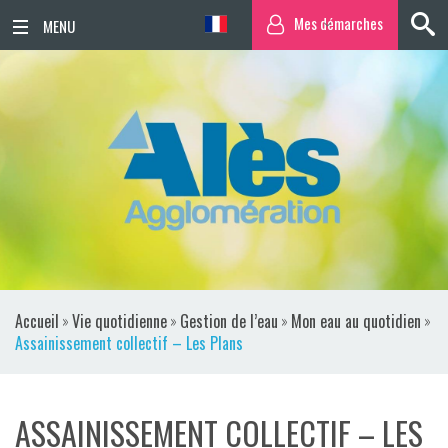
Mes démarches
ACCUEIL
ACTUALITÉS
AGENDA
TERRITOIRE
VIE QUOTIDIENNE
Accueil
»
Vie quotidienne
»
Gestion de l’eau
»
Mon eau au quotidien
»
SORTIR / BOUGER
Assainissement collectif – Les Plans
PUBLICATIONS
ASSAINISSEMENT COLLECTIF – LES
ESPACE PRESSE