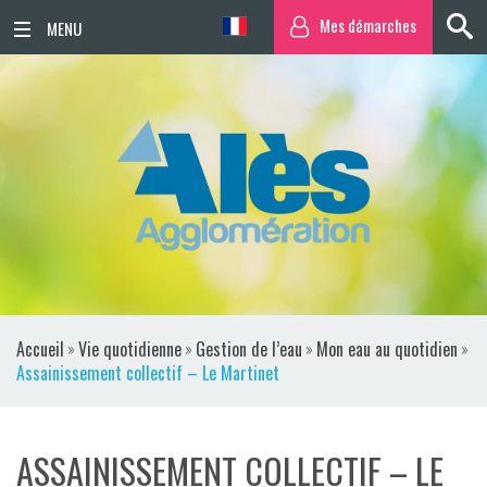
Mes démarches
ACCUEIL
ACTUALITÉS
AGENDA
TERRITOIRE
VIE QUOTIDIENNE
Accueil
»
Vie quotidienne
»
Gestion de l’eau
»
Mon eau au quotidien
»
SORTIR / BOUGER
Assainissement collectif – Le Martinet
PUBLICATIONS
ASSAINISSEMENT COLLECTIF – LE
ESPACE PRESSE