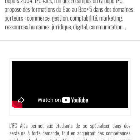
Depuis 2004, IFC Alès, l’un des 9 campus du Groupe IFC,
propose des formations du Bac au Bac+5 dans des domaines
VIDÉOS
porteurs : commerce, gestion, comptabilité, marketing,
CONTACT
ressources humaines, juridique, digital, communication…
L’IFC Alès permet aux étudiants de se spécialiser dans des
secteurs à forte demande, tout en acquérant des compétences