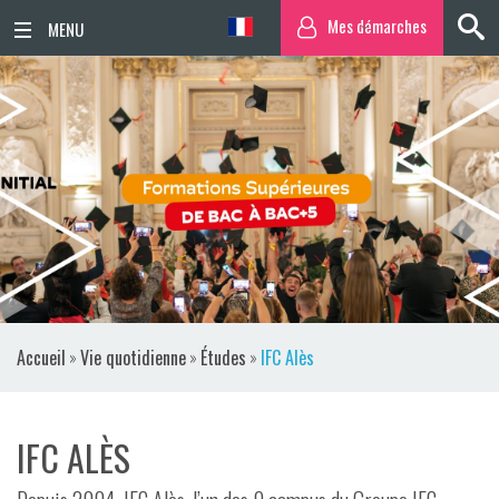
Mes démarches
ACCUEIL
ACTUALITÉS
AGENDA
TERRITOIRE
VIE QUOTIDIENNE
Accueil
»
Vie quotidienne
»
Études
»
IFC Alès
SORTIR / BOUGER
PUBLICATIONS
IFC ALÈS
ESPACE PRESSE