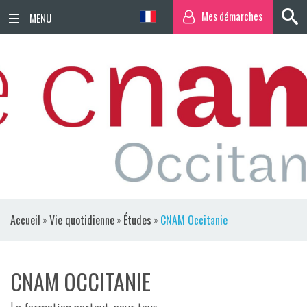
Mes démarches
ACCUEIL
ACTUALITÉS
AGENDA
TERRITOIRE
VIE QUOTIDIENNE
Accueil
»
Vie quotidienne
»
Études
»
CNAM Occitanie
SORTIR / BOUGER
PUBLICATIONS
CNAM OCCITANIE
ESPACE PRESSE