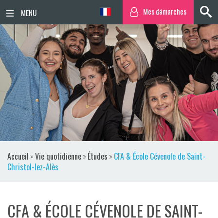
Mes démarches
ACCUEIL
ACTUALITÉS
AGENDA
TERRITOIRE
VIE QUOTIDIENNE
Accueil
»
Vie quotidienne
»
Études
»
CFA & École Cévenole de Saint-
SORTIR / BOUGER
Christol-lez-Alès
PUBLICATIONS
CFA & ÉCOLE CÉVENOLE DE SAINT-
ESPACE PRESSE