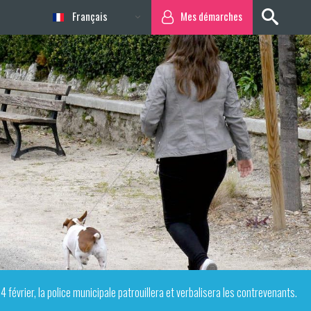
Français
Mes démarches
14 février, la police municipale patrouillera et verbalisera les contrevenants.