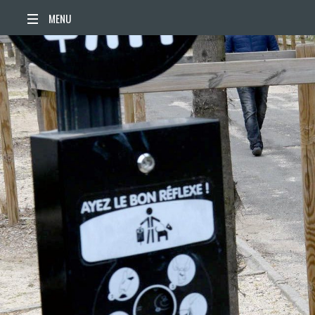
ACCUEIL
ACTUALITÉS
AGENDA
TERRITOIRE
VIE QUOTIDIENNE
SORTIR / BOUGER
PUBLICATIONS
ESPACE PRESSE