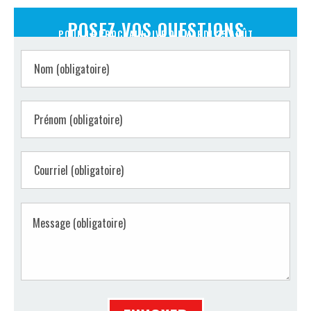
POSEZ VOS QUESTIONS
POUR LE PROCHAIN LIVE DU MARDI 25 AOÛT
Nom (obligatoire)
Prénom (obligatoire)
Courriel (obligatoire)