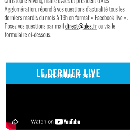
Christophe Rivenq, maire d’Alès et président d’Alès
Agglomération, répond à vos questions d’actualité tous les
VIDÉOS
derniers mardis du mois à 19h en format « Facebook live ».
CONTACT
Posez vos questions par mail
direct@ales.fr
ou via le
formulaire ci-dessous.
LE DERNIER LIVE
- MARDI 28 JUILLET 2026 -