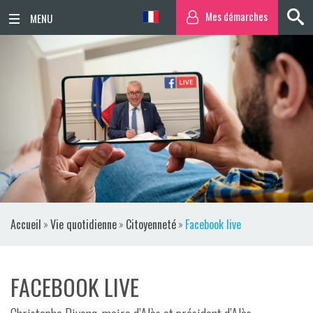
Mes démarches
ACCUEIL
ACTUALITÉS
AGENDA
TERRITOIRE
VIE QUOTIDIENNE
Accueil
»
Vie quotidienne
»
Citoyenneté
»
Facebook live
SORTIR / BOUGER
PUBLICATIONS
FACEBOOK LIVE
ESPACE PRESSE