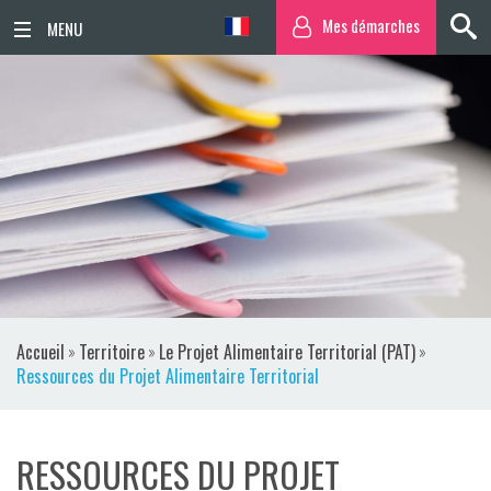
Mes démarches
ACCUEIL
ACTUALITÉS
AGENDA
TERRITOIRE
VIE QUOTIDIENNE
Accueil
»
Territoire
»
Le Projet Alimentaire Territorial (PAT)
»
SORTIR / BOUGER
Ressources du Projet Alimentaire Territorial
PUBLICATIONS
RESSOURCES DU PROJET
ESPACE PRESSE