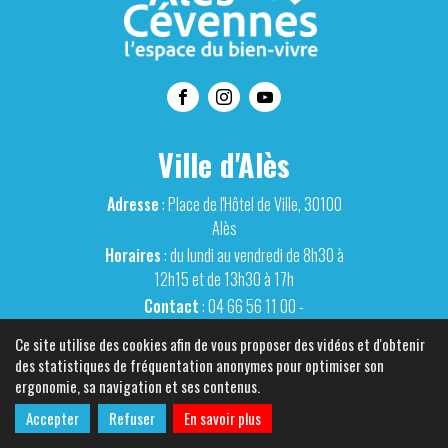
Ville d'Alès
Adresse
: Place de l'Hôtel de Ville, 30100
Alès
Horaires
: du lundi au vendredi de 8h30 à
12h15 et de 13h30 à 17h
Contact
: 04 66 56 11 00 -
contact@ville-ales.fr
Ce site utilise des cookies afin de vous proposer des vidéos et d'obtenir
des statistiques de fréquentation anonymes pour optimiser son
ergonomie, sa navigation et ses contenus.
Accepter
Refuser
En savoir plus
Données personnelles