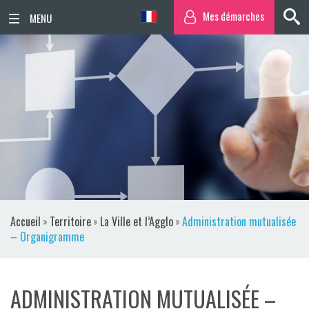
Mes démarches
ACCUEIL
ACTUALITÉS
AGENDA
TERRITOIRE
VIE QUOTIDIENNE
Accueil
»
Territoire
»
La Ville et l’Agglo
»
Administration mutualisée
SORTIR / BOUGER
– Organigramme
PUBLICATIONS
ADMINISTRATION MUTUALISÉE –
ESPACE PRESSE