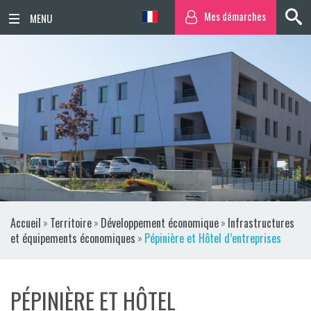
Mes démarches
ACCUEIL
ACTUALITÉS
AGENDA
TERRITOIRE
VIE QUOTIDIENNE
Accueil
»
Territoire
»
Développement économique
»
Infrastructures
SORTIR / BOUGER
et équipements économiques
»
Pépinière et Hôtel d’entreprises
PUBLICATIONS
PÉPINIÈRE ET HÔTEL
ESPACE PRESSE