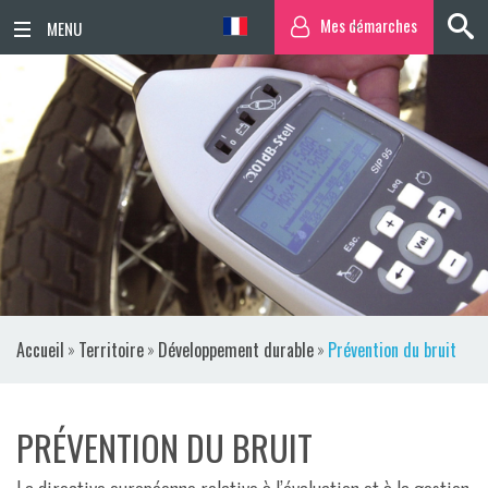
Mes démarches
ACCUEIL
ACTUALITÉS
AGENDA
TERRITOIRE
VIE QUOTIDIENNE
Accueil
»
Territoire
»
Développement durable
»
Prévention du bruit
SORTIR / BOUGER
PUBLICATIONS
PRÉVENTION DU BRUIT
ESPACE PRESSE