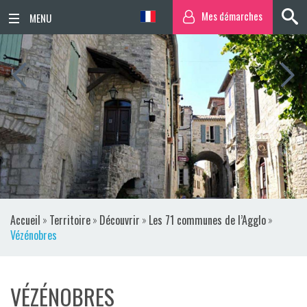
Mes démarches
ACCUEIL
ACTUALITÉS
AGENDA
TERRITOIRE
VIE QUOTIDIENNE
Accueil
»
Territoire
»
Découvrir
»
Les 71 communes de l’Agglo
»
SORTIR / BOUGER
Vézénobres
PUBLICATIONS
VÉZÉNOBRES
ESPACE PRESSE