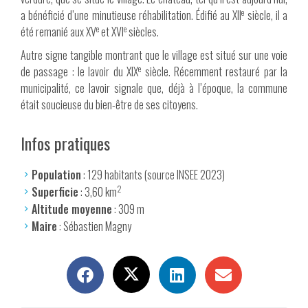
e
a bénéficié d’une minutieuse réhabilitation. Édifié au XII
siècle, il a
e
e
été remanié aux XV
et XVI
siècles.
Autre signe tangible montrant que le village est situé sur une voie
e
de passage : le lavoir du XIX
siècle. Récemment restauré par la
municipalité, ce lavoir signale que, déjà à l’époque, la commune
était soucieuse du bien-être de ses citoyens.
Infos pratiques
Population
: 129 habitants (source INSEE 2023)
2
Superficie
: 3,60 km
Altitude moyenne
: 309 m
Maire
: Sébastien Magny