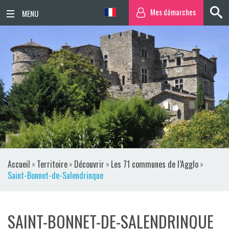
Mes démarches
ACCUEIL
ACTUALITÉS
AGENDA
TERRITOIRE
VIE QUOTIDIENNE
Accueil
»
Territoire
»
Découvrir
»
Les 71 communes de l’Agglo
»
SORTIR / BOUGER
Saint-Bonnet-de-Salendrinque
PUBLICATIONS
SAINT-BONNET-DE-SALENDRINQUE
ESPACE PRESSE