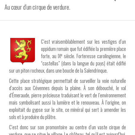
Au cœur d’un cirque de verdure.
VIDÉOS
CONTACT
C’est vraisemblablement sur les vestiges d’un
oppidum romain que fut édifiée la première place
e
forte, au IX
siècle. Forteresse carolingienne, le
“castellas” (dans la langue du pays) était édifié
sur un piton rocheux, dans une boucle de la Salendrinque.
Cette place stratégique permettait de surveiller la voie naturelle
d’accès aux Cévennes depuis la plaine. À son débouché, le val
d’Émeraude, pierre précieuse traduisant le vert de l’environnement
mais symbolisant aussi la lumière et le renouveau. À l’origine, on
exploitait du gypse sur le site, ce minéral qui sert à amender les
sols et à produire du plâtre.
C’est donc sur son promontoire au centre d’un vaste cirque de
verdure, que se situe le village. Le château, tel qu’il est aujourd’hui,