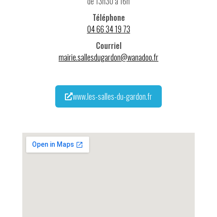
de 13h30 à 16h
Téléphone
04 66 34 19 73
Courriel
mairie.sallesdugardon@wanadoo.fr
www.les-salles-du-gardon.fr