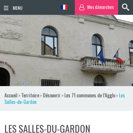
Mes démarches
ACCUEIL
ACTUALITÉS
AGENDA
TERRITOIRE
VIE QUOTIDIENNE
Accueil
»
Territoire
»
Découvrir
»
Les 71 communes de l’Agglo
»
Les
SORTIR / BOUGER
Salles-du-Gardon
PUBLICATIONS
LES SALLES-DU-GARDON
ESPACE PRESSE