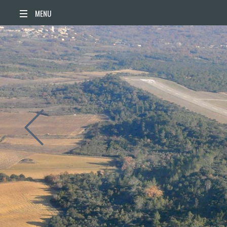
ACCUEIL
ACTUALITÉS
AGENDA
TERRITOIRE
VIE QUOTIDIENNE
SORTIR / BOUGER
PUBLICATIONS
ESPACE PRESSE