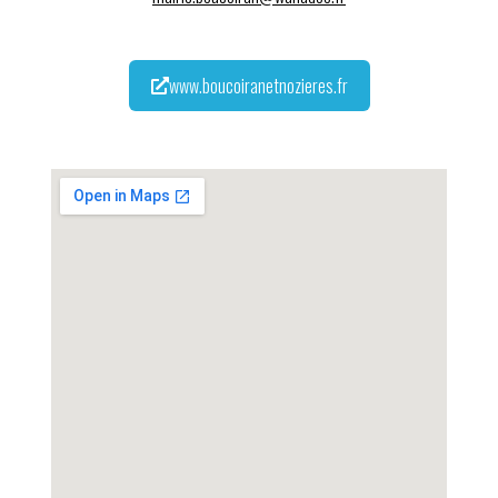
www.boucoiranetnozieres.fr