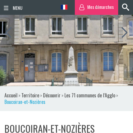
Mes démarches
ACCUEIL
ACTUALITÉS
AGENDA
TERRITOIRE
VIE QUOTIDIENNE
Accueil
»
Territoire
»
Découvrir
»
Les 71 communes de l’Agglo
»
SORTIR / BOUGER
Boucoiran-et-Nozières
PUBLICATIONS
BOUCOIRAN-ET-NOZIÈRES
ESPACE PRESSE