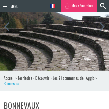
Mes démarches
ACCUEIL
ACTUALITÉS
AGENDA
TERRITOIRE
VIE QUOTIDIENNE
Accueil
»
Territoire
»
Découvrir
»
Les 71 communes de l’Agglo
»
SORTIR / BOUGER
Bonnevaux
PUBLICATIONS
BONNEVAUX
ESPACE PRESSE