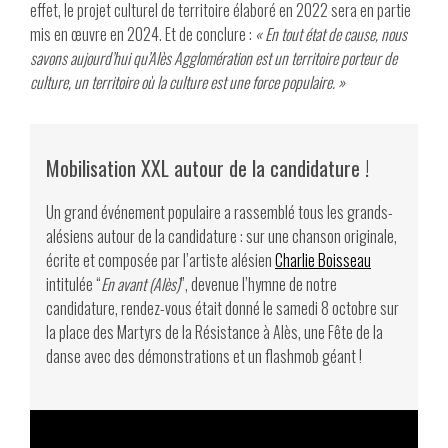
effet, le projet culturel de territoire élaboré en 2022 sera en partie
mis en œuvre en 2024. Et de conclure :
« En tout état de cause, nous
savons aujourd’hui qu’Alès Agglomération est un territoire porteur de
culture, un territoire où la culture est une force populaire. »
Mobilisation XXL autour de la candidature !
Un grand événement populaire a rassemblé tous les grands-
alésiens autour de la candidature : sur une chanson originale,
écrite et composée par l’artiste alésien
Charlie Boisseau
intitulée “
En avant (Alès)
”, devenue l’hymne de notre
candidature, rendez-vous était donné le samedi 8 octobre sur
la place des Martyrs de la Résistance à Alès, une Fête de la
danse avec des démonstrations et un flashmob géant !