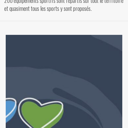
200 équipements sportifs sont répartis sur tout le territoire
et quasiment tous les sports y sont proposés.
VIDÉOS
CONTACT