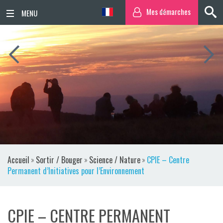
Mes démarches
ACCUEIL
ACTUALITÉS
AGENDA
TERRITOIRE
VIE QUOTIDIENNE
Accueil
»
Sortir / Bouger
»
Science / Nature
»
CPIE – Centre
SORTIR / BOUGER
Permanent d’Initiatives pour l’Environnement
PUBLICATIONS
CPIE – CENTRE PERMANENT
ESPACE PRESSE