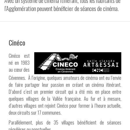
Avec un système de cinéma itinérant, tous les habitants de
l’Agglomération peuvent bénéficier de séances de cinéma.
VIDÉOS
CONTACT
Cinéco
Cinéco est
né en 1983
au cœur des
Cévennes. À l’origine, quelques amateurs de cinéma ont eu l’envie
de faire partager leur passion en créant un cinéma itinérant.
D’abord c’est un premier circuit qui a été mis en place entre
quelques villages de la Vallée française. Au fur et à mesure,
d’autres villages ont rejoint Cinéco pour former à l’heure actuelle,
deux circuits sur 17 communes.
Parallèlement, plus de 35 villages bénéficient de séances
régulières ou ponctuelles.