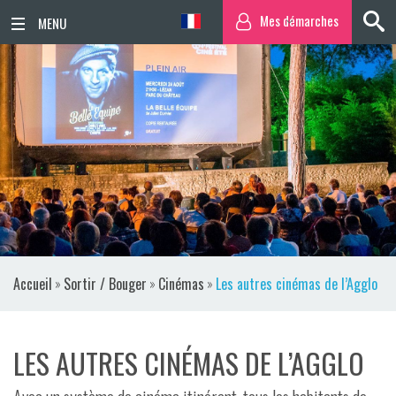
Mes démarches
ACCUEIL
ACTUALITÉS
AGENDA
TERRITOIRE
VIE QUOTIDIENNE
Accueil
»
Sortir / Bouger
»
Cinémas
»
Les autres cinémas de l’Agglo
SORTIR / BOUGER
PUBLICATIONS
LES AUTRES CINÉMAS DE L’AGGLO
ESPACE PRESSE