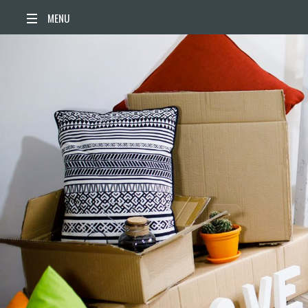
ACCUEIL
ACTUALITÉS
AGENDA
TERRITOIRE
VIE QUOTIDIENNE
SORTIR / BOUGER
PUBLICATIONS
ESPACE PRESSE