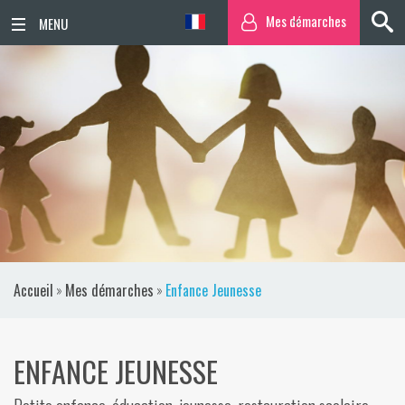
Mes démarches
ACCUEIL
ACTUALITÉS
AGENDA
TERRITOIRE
VIE QUOTIDIENNE
Accueil
»
Mes démarches
»
Enfance Jeunesse
SORTIR / BOUGER
PUBLICATIONS
ENFANCE JEUNESSE
ESPACE PRESSE