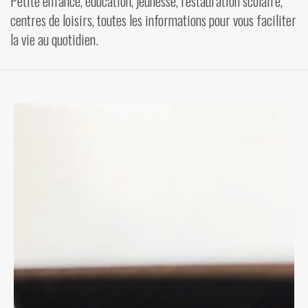
Petite enfance, éducation, jeunesse, restauration scolaire,
centres de loisirs, toutes les informations pour vous faciliter
VIDÉOS
la vie au quotidien.
CONTACT