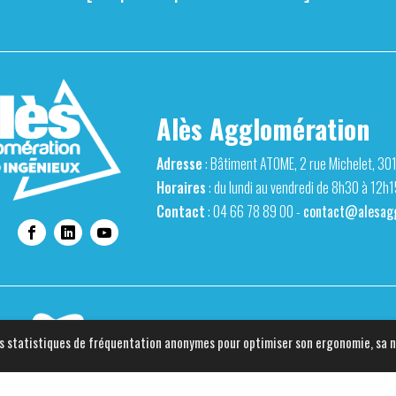
Alès Agglomération
Adresse
: Bâtiment ATOME, 2 rue Michelet, 30
Horaires
: du lundi au vendredi de 8h30 à 12h
Contact
: 04 66 78 89 00 -
contact@alesagg
Ville d'Alès
 des statistiques de fréquentation anonymes pour optimiser son ergonomie, sa 
Adresse
: Place de l'Hôtel de Ville, 30100 Alès