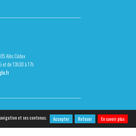
105 Alès Cédex
15 et de 13h30 à 17h
lo.fr
navigation et ses contenus.
Accepter
Refuser
En savoir plus