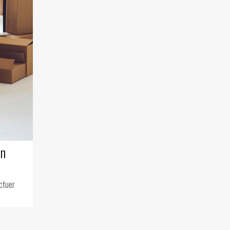
en
ectuer