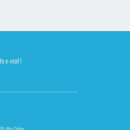
e e-mail !
105 Alès Cédex