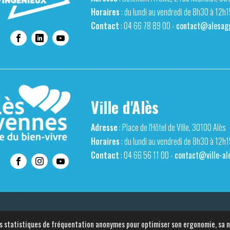
Horaires
: du lundi au vendredi de 8h30 à 12h
Contact
: 04 66 78 89 00 -
contact@alesagg
Ville d'Alès
Adresse
: Place de l'Hôtel de Ville, 30100 Alès
Horaires
: du lundi au vendredi de 8h30 à 12h
Contact
: 04 66 56 11 00 -
contact@ville-ale
s
Mentions légales
Gestion des cookies
Accessibilité
Espace pres
 des statistiques de fréquentation anonymes pour optimiser son ergonomie, sa 