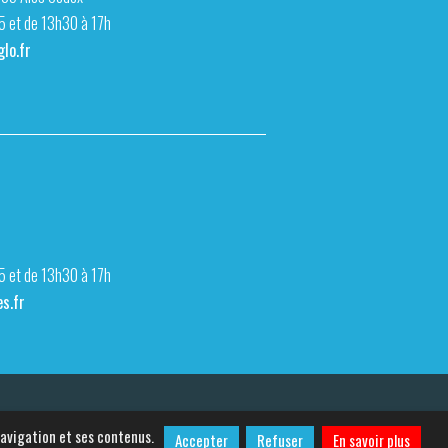
15 et de 13h30 à 17h
lo.fr
15 et de 13h30 à 17h
s.fr
se
De A à Z
Plan du site
Contact
navigation et ses contenus.
Accepter
Refuser
En savoir plus