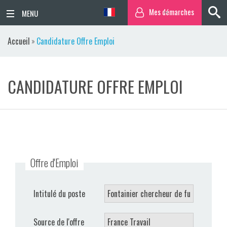
Mes démarches
ACCUEIL
Accueil
»
Candidature Offre Emploi
ACTUALITÉS
CANDIDATURE OFFRE EMPLOI
AGENDA
TERRITOIRE
VIE QUOTIDIENNE
Offre d'Emploi
SORTIR / BOUGER
PUBLICATIONS
Intitulé du poste
ESPACE PRESSE
Source de l'offre